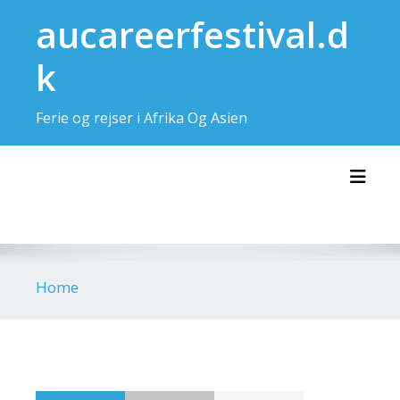
Skip
aucareerfestival.d
to
content
k
Ferie og rejser i Afrika Og Asien
Toggl
Home